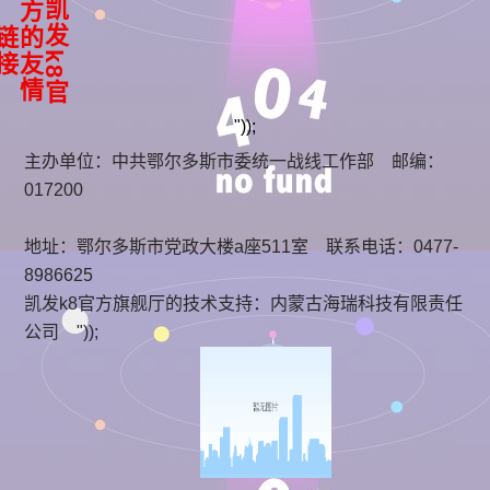
凯
k
8
官
方
友
情
发
的
链
接
"));
主办单位：中共鄂尔多斯市委统一战线工作部 邮编：
017200
地址：鄂尔多斯市党政大楼a座511室 联系电话：0477-
8986625
凯发k8官方旗舰厅的技术支持：
内蒙古海瑞科技有限责任
公司
"));