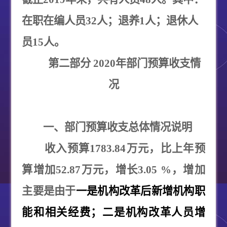
在职在编人员
32
人；退养
1
人；退休人
员
15
人。
第二部分
2020
年部门预算收支情
况
一、部门预算收支总体情况说明
收入预算
1783.84
万元，比上年预
算增加
52.87
万元，增长
3.05 %
，增加
主要是由于
一是机构改革后新增机构职
能和相关经费；二是机构改革人员增