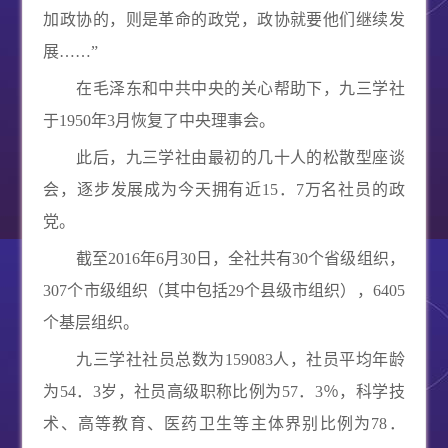
加政协的，则是革命的政党，政协就要他们继续发
展……”
在毛泽东和中共中央的关心帮助下，九三学社
于
1950
年
3
月恢复了中央理事会。
此后，九三学社由最初的几十人的松散型座谈
会，逐步发展成为今天拥有近
15
．
7
万名社员的政
党。
截至
2016
年
6
月
30
日，全社共有
30
个省级组织，
307
个市级组织（其中包括
29
个县级市组织），
6405
个基层组织。
九三学社社员总数为
159083
人，社员平均年龄
为
54
．
3
岁，社员高级职称比例为
57
．
3
％，科学技
术、高等教育、医药卫生等主体界别比例为
78
．