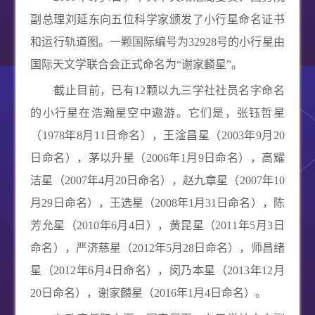
副总理刘延东向五位科学家颁发了小行星命名证书
和运行轨道图。一颗国际编号为
32928
号的小行星由
国际天文学联合会正式命名为“谢家麟星”。
截止目前，已有
12
颗以九三学社社员名字命名
的小行星在浩瀚星空中遨游。它们是，张钰哲星
（
1978
年
8
月
11
日命名），王淦昌星（
2003
年
9
月
20
日命名），茅以升星（
2006
年
1
月
9
日命名），高耀
洁星（
2007
年
4
月
20
日命名），赵九章星（
2007
年
10
月
29
日命名），王选星（
2008
年
1
月
31
日命名），陈
芳允星（
2010
年
6
月
4
日），黄昆星（
2011
年
5
月
3
日
命名），严济慈星（
2012
年
5
月
28
日命名），师昌绪
星（
2012
年
6
月
4
日命名），闵乃本星（
2013
年
12
月
20
日命名），谢家麟星（
2016
年
1
月
4
日命名）。