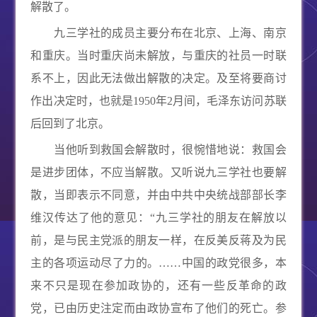
解散了。
九三学社的成员主要分布在北京、上海、南京
和重庆。当时重庆尚未解放，与重庆的社员一时联
系不上，因此无法做出解散的决定。及至将要商讨
作出决定时，也就是
1950
年
2
月间，毛泽东访问苏联
后回到了北京。
当他听到救国会解散时，很惋惜地说：救国会
是进步团体，不应当解散。又听说九三学社也要解
散，当即表示不同意，并由中共中央统战部部长李
维汉传达了他的意见：“九三学社的朋友在解放以
前，是与民主党派的朋友一样，在反美反蒋及为民
主的各项运动尽了力的。……中国的政党很多，本
来不只是现在参加政协的，还有一些反革命的政
党，已由历史注定而由政协宣布了他们的死亡。参