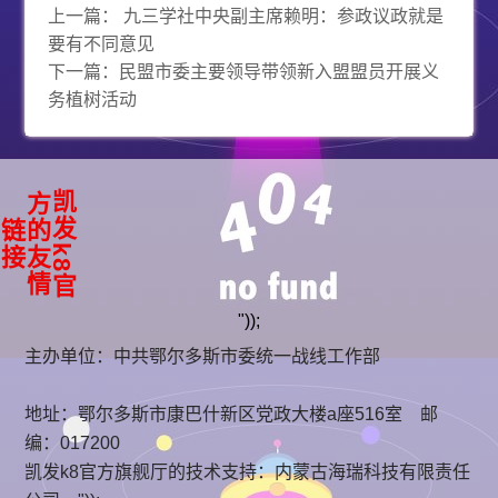
上一篇：
九三学社中央副主席赖明：参政议政就是
要有不同意见
下一篇：
民盟市委主要领导带领新入盟盟员开展义
务植树活动
凯
k
8
官
方
友
情
发
的
链
接
"));
主办单位：中共鄂尔多斯市委统一战线工作部
地址：鄂尔多斯市康巴什新区党政大楼a座516室 邮
编：017200
凯发k8官方旗舰厅的技术支持：
内蒙古海瑞科技有限责任