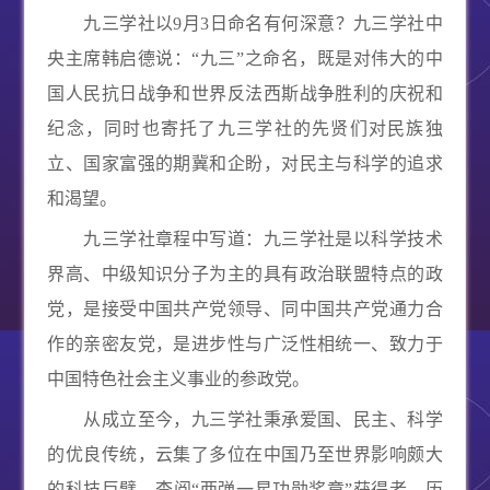
九三学社以
9
月
3
日命名有何深意？九三学社中
央主席韩启德说：“九三”之命名，既是对伟大的中
国人民抗日战争和世界反法西斯战争胜利的庆祝和
纪念，同时也寄托了九三学社的先贤们对民族独
立、国家富强的期冀和企盼，对民主与科学的追求
和渴望。
九三学社章程中写道：九三学社是以科学技术
界高、中级知识分子为主的具有政治联盟特点的政
党，是接受中国共产党领导、同中国共产党通力合
作的亲密友党，是进步性与广泛性相统一、致力于
中国特色社会主义事业的参政党。
从成立至今，九三学社秉承爱国、民主、科学
的优良传统，云集了多位在中国乃至世界影响颇大
的科技巨擘。查阅“两弹一星功勋奖章”获得者、历