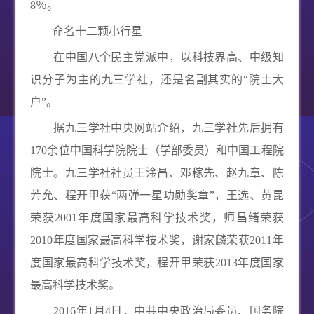
8
％。
命名十二颗小行星
在中国八个民主党派中，以科技界高、中级知
识分子为主的九三学社，还是名副其实的“院士大
户”。
据九三学社中央网站介绍，九三学社先后拥有
170
余位中国科学院院士（学部委员）和中国工程院
院士。九三学社社员王淦昌、邓稼先、赵九章、陈
芳允、程开甲获“两弹一星功勋奖章”，王选、黄昆
荣获
2001
年度国家最高科学技术奖，师昌绪荣获
2010
年度国家最高科学技术奖，谢家麟荣获
2011
年
度国家最高科学技术奖，程开甲荣获
2013
年度国家
最高科学技术奖。
2016年
1
月
4
日，中共中央政治局委员、国务院