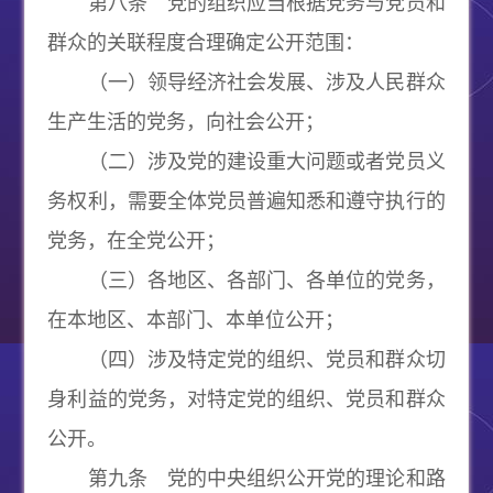
第八条 党的组织应当根据党务与党员和
群众的关联程度合理确定公开范围：
（一）领导经济社会发展、涉及人民群众
生产生活的党务，向社会公开；
（二）涉及党的建设重大问题或者党员义
务权利，需要全体党员普遍知悉和遵守执行的
党务，在全党公开；
（三）各地区、各部门、各单位的党务，
在本地区、本部门、本单位公开；
（四）涉及特定党的组织、党员和群众切
身利益的党务，对特定党的组织、党员和群众
公开。
第九条 党的中央组织公开党的理论和路