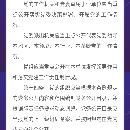
党的工作机关和党委直属事业单位应当重
点公开落实党委决策部署、开展党的工作情
况。
党委派出机关应当重点公开代表党委领导
本地区、本领域、本行业、本系统党的工作情
况。
党组应当重点公开在本单位发挥领导作用
和落实党建工作责任制情况。
第十四条 党的组织应当根据本条例规定
的党务公开内容和范围编制党务公开目录，并
根据职责任务要求动态调整。党务公开目录应
当报党的上一级组织备案，并按照规定在党内
或者向社会公开。