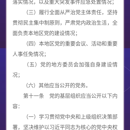
落实情况，以及重大突发事件应急处置情况；
（三）履行全面从严治党主体责任，坚持
贯彻民主集中制原则，严肃党内政治生活，全
面负责本地区党的建设情况；
（四）本地区党的重要会议、活动和重要
人事任免情况；
（五）党的地方委员会加强自身建设情
况；
（六）其他应当公开的党务。
第十一条 党的基层组织应当公开以下内
容：
（一）学习贯彻党中央和上级组织决策部
署，坚决维护以习近平同志为核心的党中央权