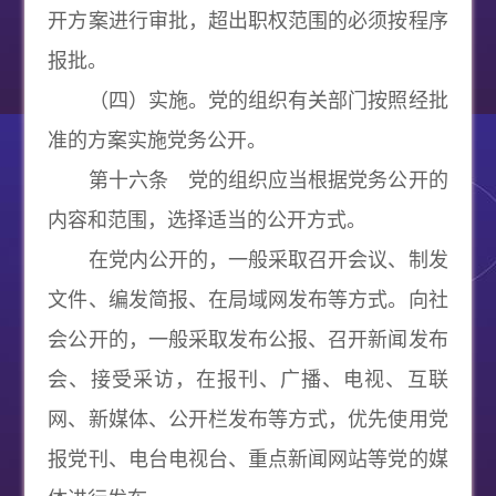
开方案进行审批，超出职权范围的必须按程序
报批。
（四）实施。党的组织有关部门按照经批
准的方案实施党务公开。
第十六条 党的组织应当根据党务公开的
内容和范围，选择适当的公开方式。
在党内公开的，一般采取召开会议、制发
文件、编发简报、在局域网发布等方式。向社
会公开的，一般采取发布公报、召开新闻发布
会、接受采访，在报刊、广播、电视、互联
网、新媒体、公开栏发布等方式，优先使用党
报党刊、电台电视台、重点新闻网站等党的媒