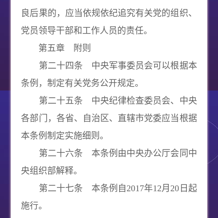
良后果的，应当依规依纪追究有关党的组织、
党员领导干部和工作人员的责任。
第五章 附则
第二十四条 中央军事委员会可以根据本
条例，制定有关党务公开规定。
第二十五条 中央纪律检查委员会、中央
各部门，各省、自治区、直辖市党委应当根据
本条例制定实施细则。
第二十六条 本条例由中央办公厅会同中
央组织部解释。
第二十七条 本条例自
2017
年
12
月
20
日起
施行。