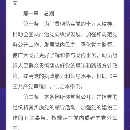
文
第一章 总则
第一条 为了贯彻落实党的十九大精神，
推动全面从严治党向纵深发展，加强和规范党
务公开工作，发展党内民主，强化党内监督，
使广大党员更好了解和参与党内事务，动员组
织人民群众贯彻落实好党的理论和路线方针政
策，提高党的执政能力和领导水平，根据《中
国共产党章程》，制定本条例。
第二条 本条例所称党务公开，是指党的
组织将其实施党的领导活动、加强党的建设工
作的有关事务，按规定在党内或者向党外公
开。