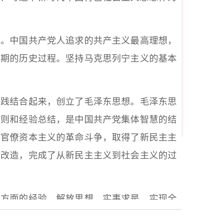
。中国共产党人追求的共产主义最高理想，
长期的历史过程。坚持马克思列宁主义的基本
践结合起来，创立了毛泽东思想。毛泽东思
原则和经验总结，是中国共产党集体智慧的结
、官僚资本主义的革命斗争，取得了新民主主
义改造，完成了从新民主主义到社会主义的过
方面的经验，解放思想，实事求是，实现全
建设中国特色社会主义的路线、方针、政策，