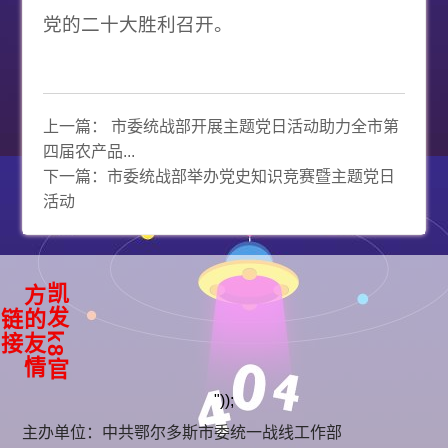
党的二十大胜利召开。
上一篇：
市委统战部开展主题党日活动助力全市第
四届农产品...
下一篇：
市委统战部举办党史知识竞赛暨主题党日
活动
凯
k
8
官
方
友
情
发
的
链
接
"));
主办单位：中共鄂尔多斯市委统一战线工作部