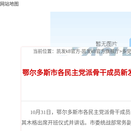
网站地图
当前位置：
凯发k8官方-凯发k8官方旗舰厅
>
多
鄂尔多斯市各民主党派骨干成员新发
10月31日，鄂尔多斯市各民主党派骨干成
其木格出席开班仪式并讲话。市委统战部常务