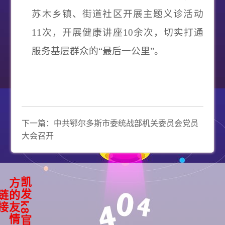
苏木乡镇、街道社区开展主题义诊活动
11次，开展健康讲座10余次，切实打通
服务基层群众的“最后一公里”。
下一篇：
中共鄂尔多斯市委统战部机关委员会党员
大会召开
凯
k
8
官
方
友
情
发
的
链
接