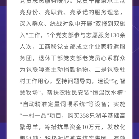
党员志愿服务暖心。
党员干部秉承主动
亮身份、亮职责、亮承诺的服务理念，
深入群众、统战对象中开展
“双报到双融
入”工作，5个党支部参与志愿服务130余
人次，工商联党支部成立企业家特遣服
务团，退休干部党支部老党员心系群众
为包联嘎查主动捐款捐物。
二是包联驻
村工作用心。
坚持问题导向，建设
“5g 智
慧牧场”，帮扶农牧民安装“恒温饮水槽”
“自动精准定量饲喂系统”等设备；实施
“一村一品”项目，购买358只湖羊基础高
繁母羊，筹措抗旱资金10万元，发放化
肥51吨；积极对接神东煤炭集团，有效