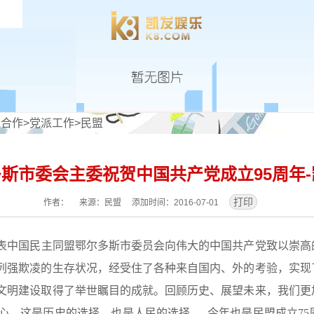
党合作
>
党派工作
>
民盟
斯市委会主委祝贺中国共产党成立95周年-
作者： 来源：民盟 添加时间：2016-07-01
表中国民主同盟鄂尔多斯市委员会向伟大的中国共产党致以崇高
列强欺凌的生存状况，经受住了各种来自国内、外的考验，实现
文明建设取得了举世瞩目的成就。
回顾历史、展望未来，我们更
心，这是历史的选择，也是人民的选择。
今年也是民盟成立
75