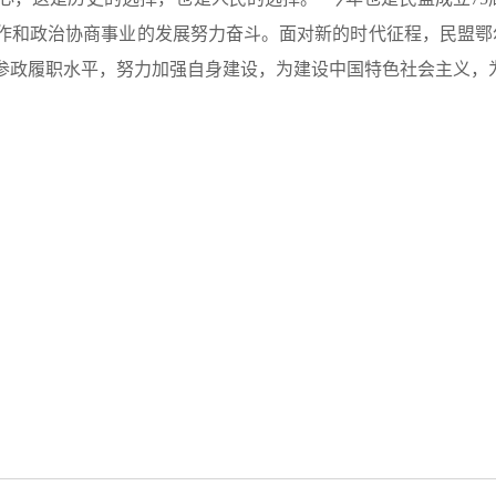
作和政治协商事业的发展努力奋斗。面对新的时代征程，民盟鄂
参政履职水平，努力加强自身建设，为建设中国特色社会主义，