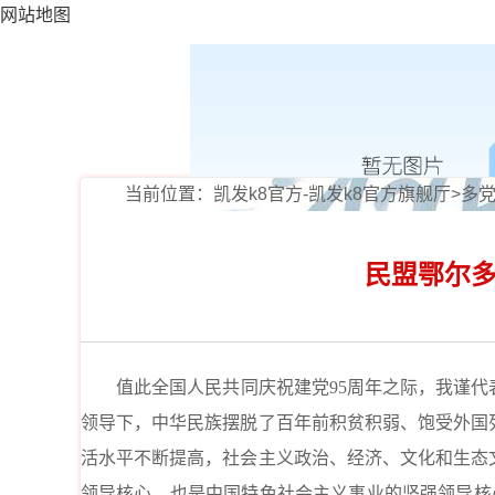
网站地图
当前位置：
凯发k8官方-凯发k8官方旗舰厅
>
多
民盟鄂尔多
值此全国人民共同庆祝建党
95
周年之际，我谨代
领导下，中华民族摆脱了百年前积贫积弱、饱受外国
活水平不断提高，社会主义政治、经济、文化和生态
领导核心，也是中国特色社会主义事业的坚强领导核