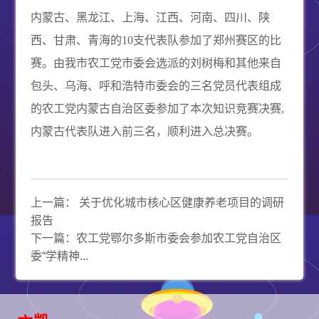
内蒙古、黑龙江、上海、江西、河南、四川、陕
西、甘肃、青海的
10
支代表队参加了郑州赛区的比
赛。由我市农工党市委会选派的刘树梅和其他来自
包头、乌海、呼和浩特市委会的三名党员代表组成
的农工党内蒙古自治区委参加了本次知识竞赛决赛
,
内蒙古代表队进入前三名，顺利进入总决赛。
上一篇：
关于优化城市核心区健康养老项目的调研
报告
下一篇：
农工党鄂尔多斯市委会参加农工党自治区
委“学精神...