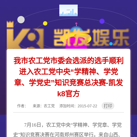
我市农工党市委会选派的选手顺利
进入农工党中央“学精神、学党
章、学党史”知识竞赛总决赛-凯发
k8官方
作者： 来源：农工党 添加时间：2015-07-22
7
月
16
日，农工党中央“学精神、学党章、学党
史”知识竞赛决赛在河南郑州赛区举行。来自山西、