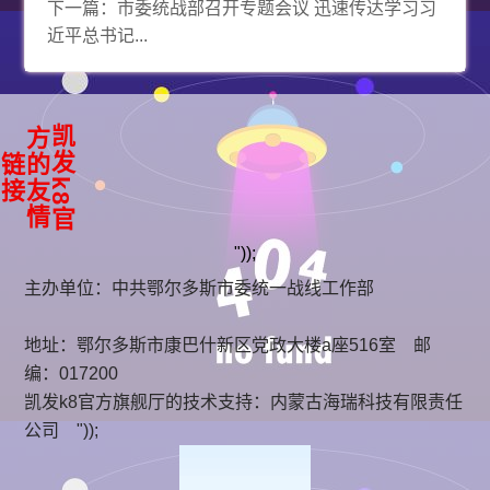
下一篇：
市委统战部召开专题会议 迅速传达学习习
近平总书记...
凯
k
8
官
方
友
情
发
的
链
接
"));
主办单位：中共鄂尔多斯市委统一战线工作部
地址：鄂尔多斯市康巴什新区党政大楼a座516室 邮
编：017200
凯发k8官方旗舰厅的技术支持：
内蒙古海瑞科技有限责任
公司
"));