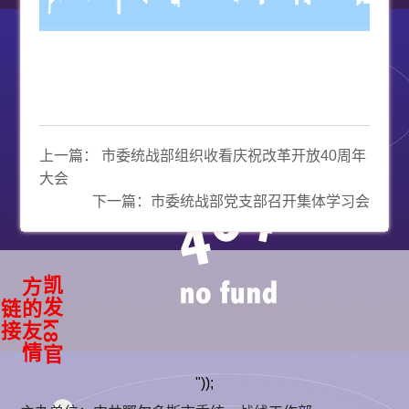
上一篇：
市委统战部组织收看庆祝改革开放40周年
大会
下一篇：
市委统战部党支部召开集体学习会
凯
k
8
官
方
友
情
发
的
链
接
"));