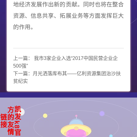
地经济发展作出新的贡献。同时也将在整合
资源、信息共享、拓展业务等方面发挥巨大
的作用。
上一篇：
我市3家企业入选“2017中国民营企业企
500强”
下一篇：
月光洒落库布其——亿利资源集团治沙扶
贫纪实
凯
k
8
官
方
友
情
发
的
链
接