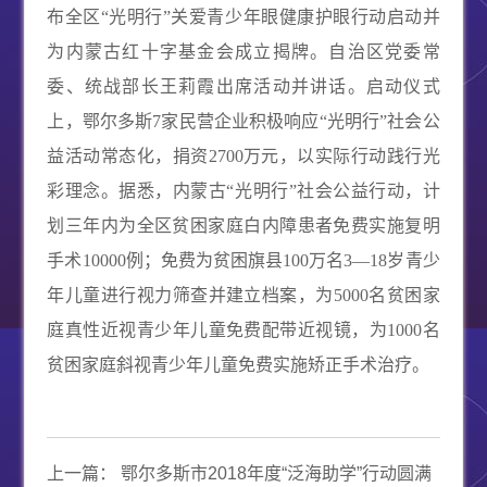
布全区“光明行”关爱青少年眼健康护眼行动启动并
为内蒙古红十字基金会成立揭牌。自治区党委常
委、统战部长王莉霞出席活动并讲话。启动仪式
上，鄂尔多斯
7
家民营企业积极响应“光明行”社会公
益活动常态化，捐资
2700
万元，以实际行动践行光
彩理念。据悉，内蒙古“光明行”社会公益行动，计
划三年内为全区贫困家庭白内障患者免费实施复明
手术
10000
例；免费为贫困旗县
100
万名
3—18
岁青少
年儿童进行视力筛查并建立档案，为
5000
名贫困家
庭真性近视青少年儿童免费配带近视镜，为
1000
名
贫困家庭斜视青少年儿童免费实施矫正手术治疗。
上一篇：
鄂尔多斯市2018年度“泛海助学”行动圆满