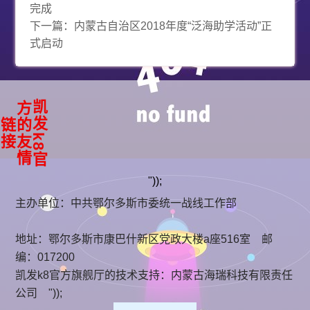
完成
下一篇：
内蒙古自治区2018年度“泛海助学活动”正
式启动
凯
k
8
官
方
友
情
发
的
链
接
"));
主办单位：中共鄂尔多斯市委统一战线工作部
地址：鄂尔多斯市康巴什新区党政大楼a座516室 邮
编：017200
凯发k8官方旗舰厅的技术支持：
内蒙古海瑞科技有限责任
公司
"));