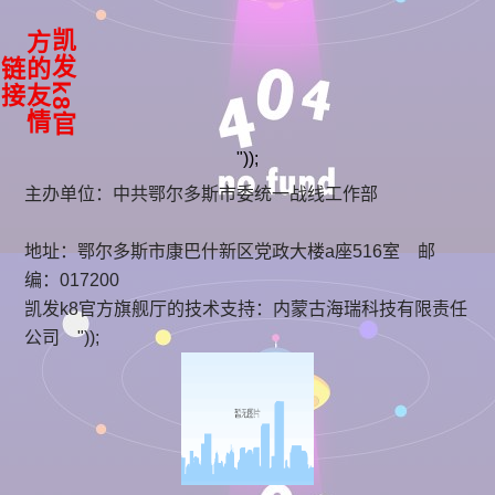
凯
k
8
官
方
友
情
发
的
链
接
"));
主办单位：中共鄂尔多斯市委统一战线工作部
地址：鄂尔多斯市康巴什新区党政大楼a座516室 邮
编：017200
凯发k8官方旗舰厅的技术支持：
内蒙古海瑞科技有限责任
公司
"));