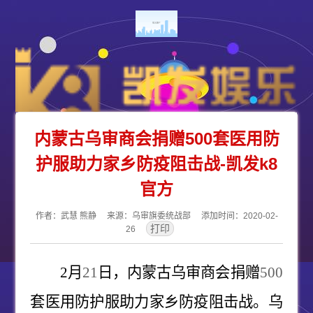
内蒙古乌审商会捐赠500套医用防
护服助力家乡防疫阻击战-凯发k8
官方
作者：武慧 熊静 来源：乌审旗委统战部 添加时间：2020-02-
26
2
月
21
日，内蒙古乌审商会捐赠
500
套医用防护服助力家乡防疫阻击战。乌