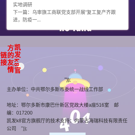
实地调研
下一篇：
乌审旗工商联党支部开展“复工复产齐跟
进，防疫一...
凯
k
8
官
方
友
情
发
的
链
接
"));
主办单位：中共鄂尔多斯市委统一战线工作部
地址：鄂尔多斯市康巴什新区党政大楼a座516室 邮
编：017200
凯发k8官方旗舰厅的技术支持：
内蒙古海瑞科技有限责任
公司
"));