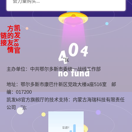
会力量购买...
凯
k
8
官
方
友
情
发
的
链
接
"));
主办单位：中共鄂尔多斯市委统一战线工作部
地址：鄂尔多斯市康巴什新区党政大楼a座516室 邮
编：017200
凯发k8官方旗舰厅的技术支持：
内蒙古海瑞科技有限责任
公司
"));