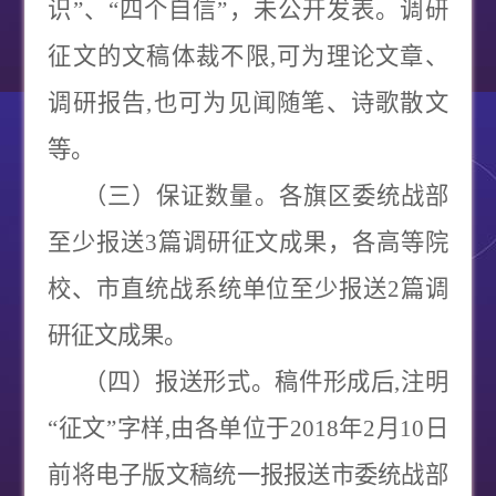
识
”
、
“
四个自信
”
，未公开发表。调研
征文的文稿体裁不限
,
可为理论文章、
调研报告
,
也可为见闻随笔、诗歌散文
等。
（三）保证数量
。各旗区委统战部
至少报送
3
篇调研征文成果，各高等院
校、市直统战系统单位至少报送
2
篇调
研征文成果。
（四）报送形式
。稿件形成后
,
注明
“
征文
”
字样
,
由各单位于
2018
年
2
月
10
日
前将电子版文稿统一报报送市委统战部