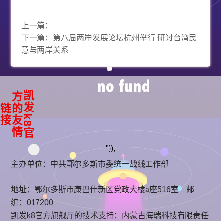
上一篇：
下一篇：
第八届两岸发展论坛杭州举行 研讨台湾民
意与两岸关系
凯
k
8
官
方
友
情
发
的
链
接
"));
主办单位：中共鄂尔多斯市委统一战线工作部
地址：鄂尔多斯市康巴什新区党政大楼a座516室 邮
编：017200
凯发k8官方旗舰厅的技术支持：
内蒙古海瑞科技有限责任