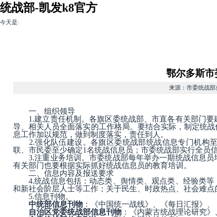
统战部-凯发k8官方
今天是:
凯发k8官方-凯发
多党合作
民族宗教
非公有制经济
k8官方旗舰厅
鄂尔多斯市
来源：市委统战部办公室
一、组织领导
1.
建立责任机制
。各旗区委统战部、市直各有关部门要
导、相关人员全面落实的工作格局。要结合实际，制定统战
息工作加以规范，做到制度落实，责任到人。
2.
强化队伍建设
。各旗区委统战部统战信息专门机构
联、市民委至少确定
1
名统战信息员；市委统战部实行全员
3.
注重业务培训
。市委统战部每年举办一期统战信息员
有关部门也要根据实际抓好统战信息员的教育培训。
二、信息内容及报送要求
4.
统战信息包括
：动态类、舆情类、观点类、经验类等
和新社会阶层人士等工作；关于民生、时政热点、社会难点
5.
信息刊物
。
中统部信息刊物
：《中国统一战线》、《每日汇报》、
自治区党委统战部信息刊物
：《内蒙古统战理论研究》