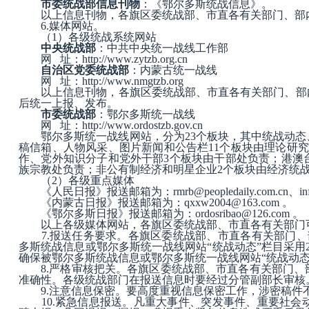
市委统战部信息刊物
：《鄂尔多斯统战信息》。
以上信息刊物，各旗区委统战部、市直各有关部门、部
6.
媒体网站
。
（
1
）各级统战系统网站
中央统战部
：中共中央统一战线工作部
网
址：
http://www.zytzb.org.cn
自治区党委统战部
：内蒙古统一战线
网
址：
http://www.nmgtzb.org
以上信息刊物，各旗区委统战部、市直各有关部门、部
后统一上报、发布。
市委统战部
：鄂尔多斯统一战线
网
址：
http://www.ordostzb.gov.cn
鄂尔多斯统一战线网站，分为
23
个板块，其中统战动态
稿信箱、人物风采、图片新闻和公告栏
11
个板块由理论研究
作、党外知识分子和党外干部
3
个板块由干部处负责；港澳
族宗教处负责；非公有制经济和明星企业
2
个板块由经济统
（
2
）各级重点媒体
《人民日报》报送邮箱为：
rmrb@peopledaily.com.cn
、
i
《内蒙古日报》报送邮箱为：
qxxw2004@163.com
。
《鄂尔多斯日报》报送邮箱为：
ordosribao@126.com
。
以上各级媒体网站，各旗区委统战部、市直各有关部门
7.
报送任务要求
。各旗区委统战部、市直各有关部门、
多斯统战信息或鄂尔多斯统一战线网站“统战动态”栏目采用
确保被鄂尔多斯统战信息或鄂尔多斯统一战线网站“统战动态
8.
严格审核把关
。各旗区委统战部、市直各有关部门、
准确性。各级统战部门在报送信息时要经过分管副部长审核
9.
注意信息保密
。要高度重视信息保密工作，涉密稿件
10.
紧急信息报送
。凡重大事件、突发事件、重要社会