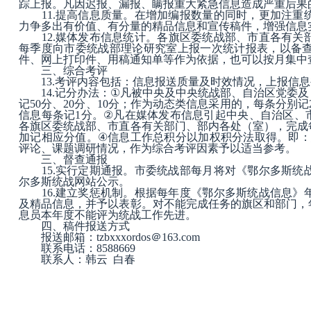
踪上报。凡因迟报、漏报、瞒报重大紧急信息造成严重后果
11.
提高信息质量
。在增加编报数量的同时，更加注重
力争多出有价值、有分量的精品信息和宣传稿件，增强信息
12.
媒体发布信息统计
。各旗区委统战部、市直各有关
每季度向市委统战部理论研究室上报一次统计报表，以备
件、网上打印件、用稿通知单等作为依据，也可以按月集中
三、综合考评
13.
考评内容包括
：信息报送质量及时效情况，上报信息
14.
记分办法
：
①
凡被中央及中央统战部、自治区党委及
记
50
分、
20
分、
10
分；作为动态类信息采用的，每条分别记
信息每条记
1
分。
②
凡在媒体发布信息引起中央、自治区、
各旗区委统战部、市直各有关部门、部内各处（室），完成
加记相应分值。
④
信息工作总积分以加权积分法取得。即：
评论、课题调研情况，作为综合考评因素予以适当参考。
三、督查通报
15.
实行定期通报
。市委统战部每月将对《鄂尔多斯统
尔多斯统战网站公示。
16.
建立奖惩机制
。根据每年度《鄂尔多斯统战信息》
及精品信息，并予以表彰。对不能完成任务的旗区和部门，
息员本年度不能评为统战工作先进。
四、稿件报送方式
报送邮箱：
tzbxxxordos
＠
163.com
联系电话：
8588669
联系人：韩云
白春