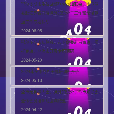
鄂尔多斯市委统战部联合市知联会、市卫健
委赴江苏省开展党外知识分子工作和无偿献
血工作专题调研
2024-06-05
鄂尔多斯市知联会、市卫健委赴乌审旗、鄂
托克旗、乌海市开展专题调研
2024-05-20
2024年全市党外干部培训班开班
2024-05-13
全市无党派人士、党外知识分子暨市知联会
全体会员培训班圆满结业
2024-04-22