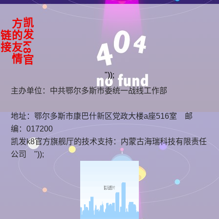
凯
k
8
官
方
友
情
发
的
链
接
"));
主办单位：中共鄂尔多斯市委统一战线工作部
地址：鄂尔多斯市康巴什新区党政大楼a座516室 邮
编：017200
凯发k8官方旗舰厅的技术支持：
内蒙古海瑞科技有限责任
公司
"));