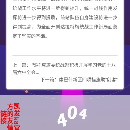
统战工作水平将进一步得到提升，统一战线作用发
挥将进一步得到提质，统站队伍自身建设将进一步
得到提高，为全面开创达拉特旗统战工作新局面奠
定了坚实的基础。
上一篇：
鄂托克旗委统战部积极开展学习党的十八
届六中全会...
下一篇：
康巴什新区四项措施助“创客”
凯
k
8
官
方
友
情
发
的
链
接