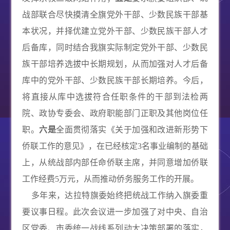
战部联合尽快摸清全旗党外干部、少数民族干部基
本状况，并择优建立党外干部、少数民族干部人才
后备库，同时结合我旗实际制定党外干部、少数民
族干部培养选拔中长期规划，从而加强对人才后备
库中的党外干部、少数民族干部长期培养。今后，
将直接从库中选拔符合任职条件的干部到法检两
院、政协专委会、政府职能部门正职及其他岗位任
职。
六是
全面贯彻落实《关于加强和改进新形势下
侨联工作的意见》，在已经核定
3
名事业编制的基础
上，从统战部内部任命侨联主席，并同意增加侨联
工作经费
5
万元，从而推动侨务服务工作的开展。
多年来，达拉特旗委始终把统战工作纳入旗委重
要议事日程。此次会议进一步加强了对中央、自治
区党委、市委统一战线系列动大决策部署的落实，