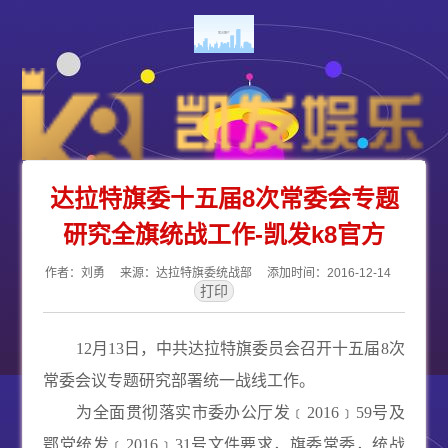
达拉特旗委十五届8次常委会专题
研究全旗统战工作-凯发k8官方
作者：刘勇 来源：达拉特旗委统战部 添加时间：2016-12-14
12
月
13
日，中共达拉特旗委员会召开十五届
8
次
常委会议专题研究部署统一战线工作。
为全面贯彻落实市委办公
厅发﹝
2016
﹞
59
号及
鄂党统发﹝
2016
﹞
31
号文件要求，
旗委常委，统战