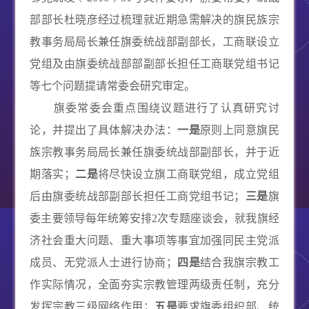
部部长杜晓彦经过梳理就近期急需解决的旗民族宗
教事务局局长兼任旗委统战部副部长，工商联设立
党组及由旗委统战部部副部长担任工商联党组书记
等七个问题提请常委会研究审定。
旗委常委会重点围绕议题进行了认真研究讨
论，并提出了具体解决办法：
一是
原则上同意旗民
族宗教事务局局长兼任旗委统战部副部长，并于近
期落实；
二是
将尽快设立旗工商联党组，成立党组
后由旗委统战部副部长担任工商党组书记；
三是
旗
委主要领导每年统筹安排
2
次专题座谈会，就我旗经
济
社会重大问题、重大事项等事宜
加强同民
主党派
成员、无党派人士进行协商；
四是
结合我旗宗教工
作实际情况，全面夯实宗教管理两级责任制，充分
发挥宗教三级网络作用；
五是
要求旗委组织部、统