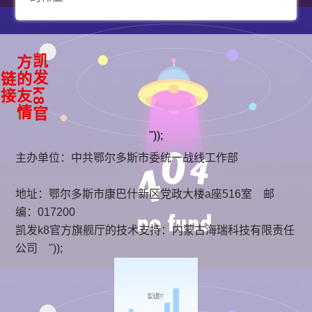
凯
k
8
官
方
友
情
发
的
链
接
"));
主办单位：中共鄂尔多斯市委统一战线工作部
地址：鄂尔多斯市康巴什新区党政大楼a座516室 邮
编：017200
凯发k8官方旗舰厅的技术支持：
内蒙古海瑞科技有限责任
公司
"));