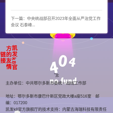
下一篇：
中央统战部召开2023年全面从严治党工作
会议 石泰峰...
凯
k
8
官
方
友
情
发
的
链
接
"));
主办单位：中共鄂尔多斯市委统一战线工作部
地址：鄂尔多斯市康巴什新区党政大楼a座516室 邮
编：017200
凯发k8官方旗舰厅的技术支持：
内蒙古海瑞科技有限责任