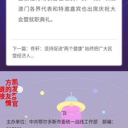
澳门各界代表和特邀嘉宾也出席庆祝大
会暨就职典礼。
下一篇：
佟轩：坚持促进“两个健康” 始终把广大民
营经济人...
凯
k
8
官
方
友
情
发
的
链
接
"));
主办单位：中共鄂尔多斯市委统一战线工作部 邮编：