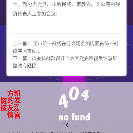
士，部分无党派、少数民族、宗教界、非公有制经
济代表人士参加会议。
上一篇：
全市统一战线在分会场参加内蒙古统一战
线学习贯彻...
下一篇：
市委统战部召开自治区党委巡视反馈意见
整改专题民...
凯
k
8
官
方
友
情
发
的
链
接
"));