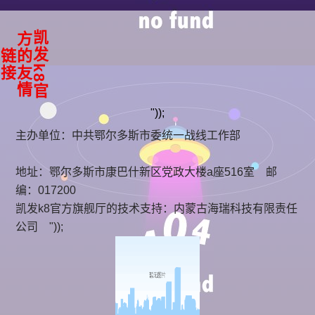
凯
k
8
官
方
友
情
发
的
链
接
"));
主办单位：中共鄂尔多斯市委统一战线工作部
地址：鄂尔多斯市康巴什新区党政大楼a座516室 邮
编：017200
凯发k8官方旗舰厅的技术支持：
内蒙古海瑞科技有限责任
公司
"));