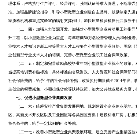
理体系，严格执行生产许可、经营许可、强制认证等准入管理，不断增强
准。加强品牌建设指导，引导小型微型企业创建自主品牌。鼓励制定先进
家质检机构和重点实验室的辐射支撑作用，加快质量检验检疫公共服务平
（二十四）加强人力资源开发。加强对小型微型企业劳动用工的指导与
升工程，以小型微型企业为重点，每年培训
50
万名经营管理人员和创业者
业技术人才知识更新工程等重大人才工程要向小型微型企业倾斜。围绕《
业创新型专业技术人才的培训。完善小型微型企业职工社会保障政策。
（二十五）制定和完善鼓励高校毕业生到小型微型企业就业的政策。对
当提高培训费补贴标准，具体标准由省级财政、人力资源和社会保障部门
社会保险费的，给予
1
年的社会保险补贴，政策执行期限截至
2014
年底。
主创业的税费减免、小额担保贷款等扶持政策，加大公共就业服务力度，
七、促进小型微型企业集聚发展
（二十六）统筹安排产业集群发展用地。规划建设小企业创业基地、科
区、高新技术开发区以及工业园区等各类园区要集中建设标准厂房，积极
符合条件的，给予一定比例的租金补贴。
（二十七）改善小型微型企业集聚发展环境。建立完善产业集聚区技术