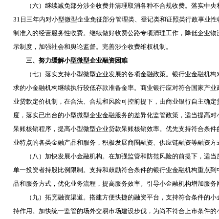
（六）继续减免部分涉企收费并清理取消各种不合规收费。落实中央和
31
日三年内对小型微型企业免征部分管理类、登记类和证照类行政事业性
制准入的经营服务性收费。继续做好收费公路专项清理工作，降低企业物
示制度，加强社会和舆论监督。完善涉企收费维权机制。
三、努力缓解小型微型企业融资困难
（七）落实支持小型微型企业发展的各项金融政策。银行业金融机构对
求的小金融机构继续执行较低存款准备金率。商业银行应对符合国家产业
业贷款定价机制，在合法、合规和风险可控前提下，由商业银行自主确定
度，落实已出台的小型微型企业金融服务的差异化监管政策，适当提高对
呆账核销程序，提高小型微型企业贷款呆账核销效率。优先支持符合条件
业特点的各类金融产品和服务，积极发展商圈融资、供应链融资等融资方
（八）加快发展小金融机构。在加强监管和防范风险的前提下，适当放
单一投资者持股比例限制。支持和鼓励符合条件的银行业金融机构重点到
品和服务方式，优化业务流程，提高服务效率。引导小金融机构增加服务
（九）拓宽融资渠道。搭建方便快捷的融资平台，支持符合条件的小企
持作用。加快统一监管的场外交易市场建设步伐，为尚不符合上市条件的