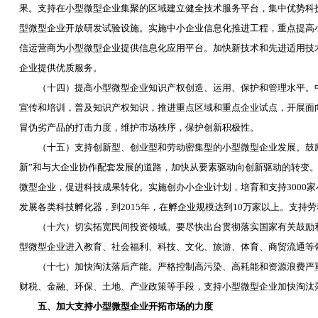
果。支持在小型微型企业集聚的区域建立健全技术服务平台，集中优势科
型微型企业开放研发试验设施。实施中小企业信息化推进工程，重点提高
信运营商为小型微型企业提供信息化应用平台。加快新技术和先进适用技
企业提供优质服务。
（十四）提高小型微型企业知识产权创造、运用、保护和管理水平。中
宣传和培训，普及知识产权知识，推进重点区域和重点企业试点，开展面
冒伪劣产品的打击力度，维护市场秩序，保护创新积极性。
（十五）支持创新型、创业型和劳动密集型的小型微型企业发展。鼓励
新”和与大企业协作配套发展的道路，加快从要素驱动向创新驱动的转变
微型企业，促进科技成果转化。实施创办小企业计划，培育和支持
3000
家
发展各类科技孵化器，到
2015
年，在孵企业规模达到
10
万家以上。支持劳
（十六）切实拓宽民间投资领域。要尽快出台贯彻落实国家有关鼓励和
型微型企业进入教育、社会福利、科技、文化、旅游、体育、商贸流通等
（十七）加快淘汰落后产能。严格控制高污染、高耗能和资源浪费严重
财税、金融、环保、土地、产业政策等手段，支持小型微型企业加快淘汰
五、加大支持小型微型企业开拓市场的力度