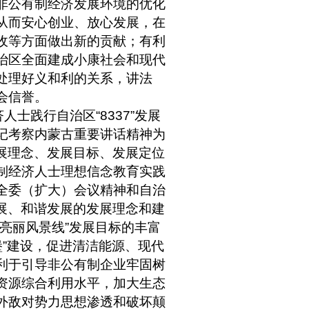
非公有制经济发展环境的优化
从而安心创业、放心发展，在
收等方面做出新的贡献；有利
治区全面建成小康社会和现代
处理好义和利的关系，讲法
会信誉。
济人士践行自治区
“8337”
发展
记考察内蒙古重要讲话精神为
展理念、发展目标、发展定位
制经济人士理想信念教育实践
全委（扩大）会议精神和自治
展、和谐发展的发展理念和建
亮丽风景线
”
发展目标的丰富
堡
”
建设，促进清洁能源、现代
利于引导非公有制企业牢固树
资源综合利用水平，加大生态
外敌对势力思想渗透和破坏颠