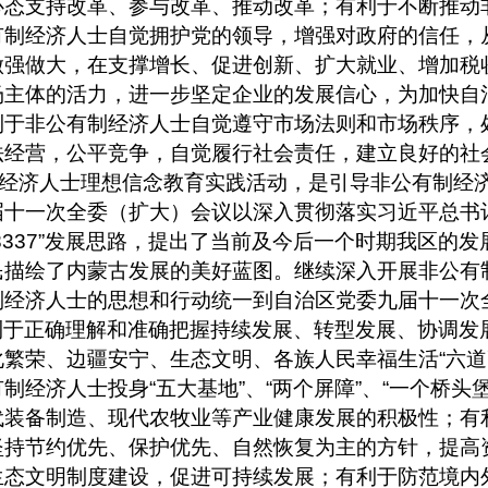
心态支持改革、参与改革、推动改革；有利于不断推动
有制经济人士自觉拥护党的领导，增强对政府的信任，
做强做大，在支撑增长、促进创新、扩大就业、增加税
场主体的活力，进一步坚定企业的发展信心，为加快自
利于非公有制经济人士自觉遵守市场法则和市场秩序，
法经营，公平竞争，自觉履行社会责任，建立良好的社
经济人士理想信念教育实践活动，是引导非公有制经
届十一次全委（扩大）会议以深入贯彻落实习近平总书
8337”
发展思路，提出了当前及今后一个时期我区的发
民描绘了内蒙古发展的美好蓝图。继续深入开展非公有
制经济人士的思想和行动统一到自治区党委九届十一次
利于正确理解和准确把握持续发展、转型发展、协调发
化繁荣、边疆安宁、生态文明、各族人民幸福生活
“
六道
有制经济人士投身
“
五大基地
”
、
“
两个屏障
”
、
“
一个桥头
代装备制造、现代农牧业等产业健康发展的积极性；有
坚持节约优先、保护优先、自然恢复为主的方针，提高
生态文明制度建设，促进可持续发展；有利于防范境内