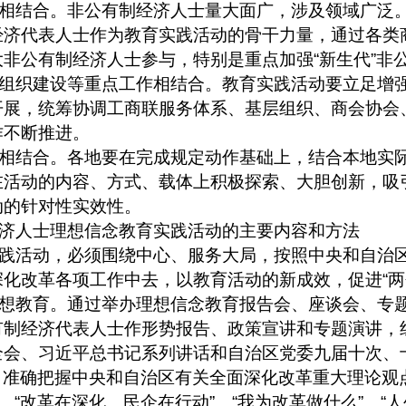
相结合。非公有制经济人士量大面广，涉及领域广泛
经济代表人士作为教育实践活动的骨干力量，通过各类
大非公有制经济人士参与，特别是重点加强
“
新生代
”
非
组织建设等重点工作相结合。教育实践活动要立足增
开展，统筹协调工商联服务体系、基层组织、商会协会
作不断推进。
相结合。各地要在完成规定动作基础上，结合本地实
在活动的内容、方式、载体上积极探索、大胆创新，吸
动的针对性实效性。
济人士理想信念教育实践活动的主要内容和方法
践活动，必须围绕中心、服务大局，按照中央和自治
深化改革各项工作中去，以教育活动的新成效，促进
“
两
想教育。通过举办理想信念教育报告会、座谈会、专
有制经济代表人士作形势报告、政策宣讲和专题演讲，
全会、习近平总书记系列讲话和自治区党委九届十次、
，准确把握中央和自治区有关全面深化改革重大理论观
、
“
改革在深化、民企在行动
”
、
“
我为改革做什么
”
、
“
人