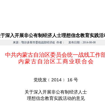
族宗教
非公有制经济
港澳台海外
党外代表人士
政策
关于深入开展非公有制经济人士理想信念教育实践活
来源：鄂尔多斯市委统战部经济处 作者： 发布日期：2014-08-08
中共内蒙古自治区委员会统一战线工作
内
蒙
古
自
治
区
工
商
业
联
合
会
党统发﹝
2014
﹞
16
号
关于深入开展非公有制经济人士
理想信念教育实践活动的意见