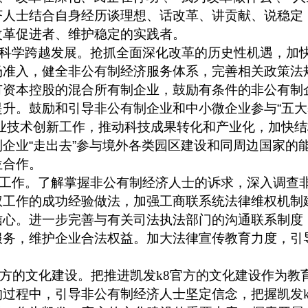
济人士结合自身经历谈理想、话改革、讲贡献、说稳定
改革促进者、维护稳定的实践者。
科学跨越发展。抢抓全面深化改革的历史性机遇，加
场准入，健全非公有制经济服务体系，完善相关政策法
有资本控股的混合所有制企业，鼓励有条件的非公有制
提升。鼓励和引导非公有制企业和中小微企业参与
“
五大
业技术创新工作，推动科技成果转化和产业化，加快结
制企业
“
走出去
”
参与境外各类园区建设和同周边国家的
位合作。
工作。了解掌握非公有制经济人士的诉求，深入调查
权工作的成功经验做法，加强工商联系统法律维权机制
信心。进一步完善与有关司法执法部门的沟通联系制度
服务，维护企业合法权益。加大法律宣传教育力度，引
。
官方的文化建设。把推进凯发k8官方的文化建设作为教
过程中，引导非公有制经济人士坚定信念，把握凯发k