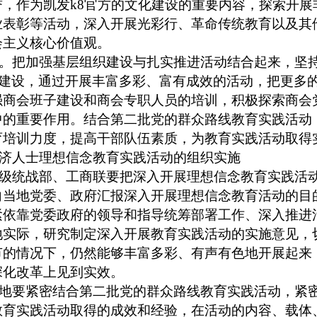
，作为凯发k8官方的文化建设的重要内容，探索开展
业表彰等活动，深入开展光彩行、革命传统教育以及其
会主义核心价值观。
。把加强基层组织建设与扎实推进活动结合起来，坚
建设，通过开展丰富多彩、富有成效的活动，把更多
强商会班子建设和商会专职人员的培训，积极探索商会
中的重要作用。结合第二批党的群众路线教育实践活动
育培训力度，提高干部队伍素质，为教育实践活动取得
济人士理想信念教育实践活动的组织实施
级统战部、工商联要把深入开展理想信念教育实践活
向当地党委、政府汇报深入开展理想信念教育活动的目
紧依靠党委政府的领导和指导统筹部署工作、深入推进
地实际，研究制定深入开展教育实践活动的实施意见，
节的情况下，仍然能够丰富多彩、有声有色地开展起来
深化改革上见到实效。
地要紧密结合第二批党的群众路线教育实践活动，紧
教育实践活动取得的成效和经验，在活动的内容、载体