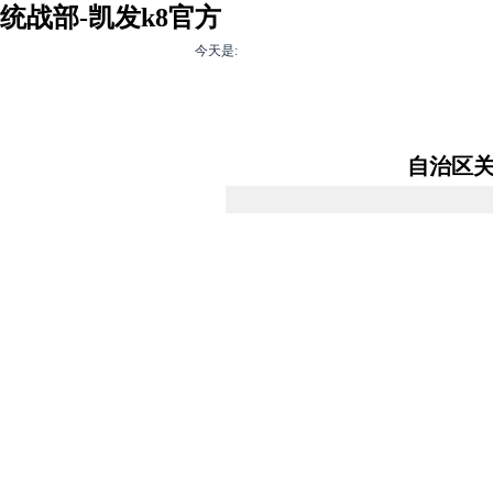
统战部-凯发k8官方
今天是:
凯发k8官方-凯发
多党合作
民
k8官方旗舰厅
自治区