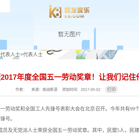
外代表人士
>
代表人士
2017年度全国五一劳动奖章！让我们记住他
作者： 来源：统战新语 添加时间：2017-05-02
五一劳动奖和全国工人先锋号表彰大会在北京召开。今年共有
99
先锋号。
成员及无党派人士荣获全国五一劳动奖章。其中，民盟
5
人，民