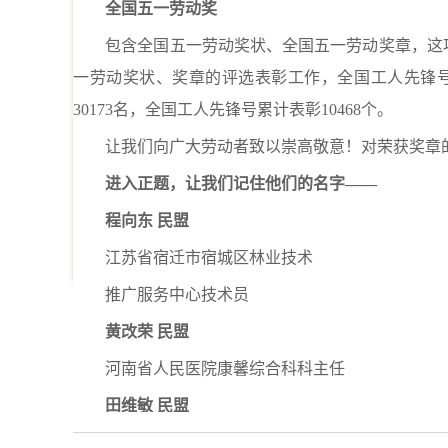
全国五一劳动奖
包含全国五一劳动奖状、全国五一劳动奖章，这
一劳动奖状、奖章的评选表彰工作，全国工人先锋
30173
名，全国工人先锋号累计表彰
10468
个。
让我们向广大劳动者致以崇高敬意！对荣获奖章
进入正题，让我们记住他们的名字——
程向东 民盟
江苏省宿迁市宿城区林业技术
推广服务中心技术员
黄改荣 民盟
河南省人民医院康馨综合科科主任
田维敏 民盟
中国热带农业科学院橡胶研究所教授