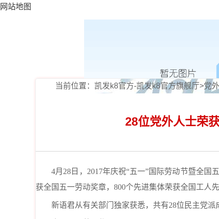
网站地图
当前位置：
凯发k8官方-凯发k8官方旗舰厅
>
党
28位党外人士荣获
4月28日，
2017
年庆祝“五一”国际劳动节暨全国
获全国五一劳动奖章，
800
个先进集体荣获全国工人
新语君从有关部门独家获悉，共有
28
位民主党派