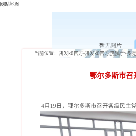
网站地图
当前位置：
凯发k8官方-凯发k8官方旗舰厅
>
多
鄂尔多斯市召
4月19日，鄂尔多斯市召开各级民