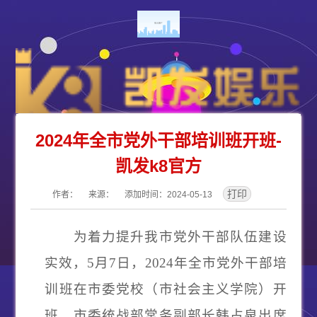
2024年全市党外干部培训班开班-
凯发k8官方
作者： 来源： 添加时间：2024-05-13
为着力提升我市党外干部队伍建设
实效，
5月7日，2024年全市党外干部培
训班在市委党校（市社会主义学院）开
班，市委统战部常务副部长韩占泉出席