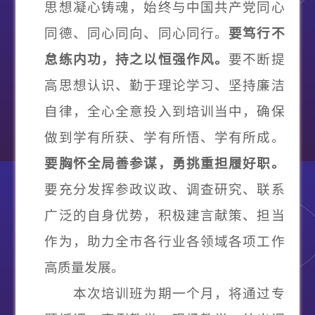
思想凝心铸魂，始终与中国共产党同心
同德、同心同向、同心同行。
要笃行不
怠练内功，持之以恒强作风。
要不断提
高思想认识、勤于理论学习、坚持廉洁
自律，全心全意投入到培训当中，确保
做到学有所获、学有所悟、学有所成。
要胸怀全局善参谋，勇挑重担履好职。
要充分发挥参政议政、调查研究、联系
广泛的自身优势，积极建言献策、担当
作为，助力全市各行业各领域各项工作
高质量发展。
本次培训班为期一个月，将通过专