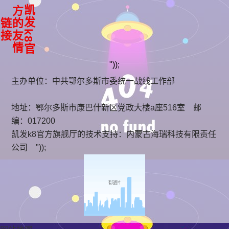
凯
k
8
官
方
友
情
发
的
链
接
"));
主办单位：中共鄂尔多斯市委统一战线工作部
地址：鄂尔多斯市康巴什新区党政大楼a座516室 邮
编：017200
凯发k8官方旗舰厅的技术支持：
内蒙古海瑞科技有限责任
公司
"));